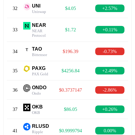
UNI
32
$4.05
+2.57%
Uniswap
NEAR
33
$1.72
+0.11%
NEAR
Protocol
TAO
34
$196.39
-0.73%
Bittensor
PAXG
35
$4256.84
+2.49%
PAX Gold
ONDO
36
$0.3737147
-2.86%
Ondo
OKB
37
$86.05
+0.26%
OKB
RLUSD
41
$0.9999794
0.00%
Ripple