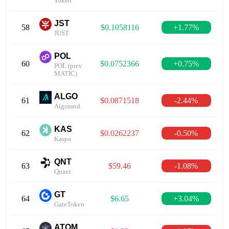
Token
JST
58
$0.1058116
+1.77%
JUST
POL
60
$0.0752366
+0.75%
POL (prev.
MATIC)
ALGO
61
$0.0871518
-2.44%
Algorand
KAS
62
$0.0262237
-0.50%
Kaspa
QNT
63
$59.46
-1.08%
Quant
GT
64
$6.65
+3.04%
GateToken
ATOM