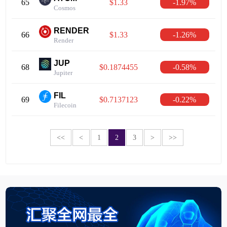
65
$1.33
-1.97%
Cosmos
RENDER
66
$1.33
-1.26%
Render
JUP
68
$0.1874455
-0.58%
Jupiter
FIL
69
$0.7137123
-0.22%
Filecoin
<<
<
1
2
3
>
>>