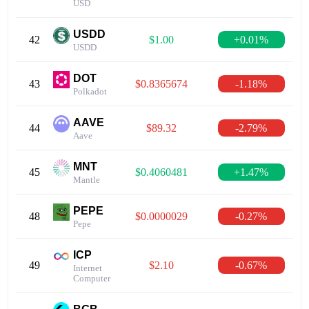
USD
USDD
42
$1.00
+0.01%
USDD
DOT
43
$0.8365674
-1.18%
Polkadot
AAVE
44
$89.32
-2.79%
Aave
MNT
45
$0.4060481
+1.47%
Mantle
PEPE
48
$0.0000029
-0.27%
Pepe
ICP
49
$2.10
-0.67%
Internet
Computer