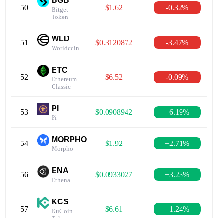
BGB
50
$1.62
-0.32%
Bitget
Token
WLD
51
$0.3120872
-3.47%
Worldcoin
ETC
52
$6.52
-0.09%
Ethereum
Classic
PI
53
$0.0908942
+6.19%
Pi
MORPHO
54
$1.92
+2.71%
Morpho
ENA
56
$0.0933027
+3.23%
Ethena
KCS
57
$6.61
+1.24%
KuCoin