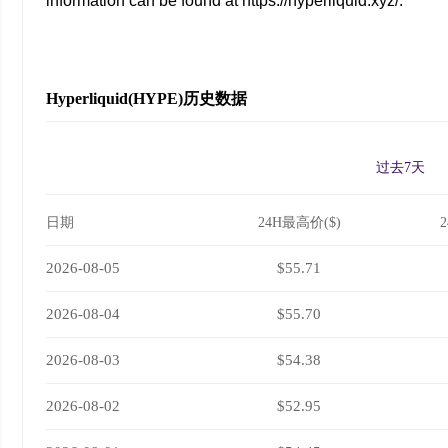
information can be found at https://hyperliquid.xyz/.
Hyperliquid(HYPE)历史数据
过去7天
日期
24H最高价($)
2026-08-05
$55.71
2026-08-04
$55.70
2026-08-03
$54.38
2026-08-02
$52.95