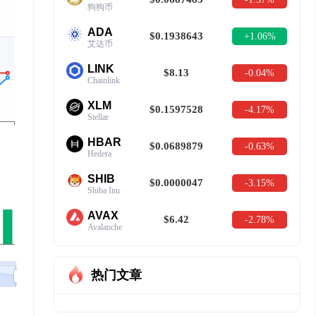
狗狗币
ADA
$0.1938643
+1.06%
艾达币
LINK
$8.13
-0.04%
Chainlink
XLM
$0.1597528
-4.17%
Stellar
HBAR
$0.0689879
-0.63%
Hedera
SHIB
$0.0000047
-3.15%
Shiba Inu
AVAX
$6.42
-2.78%
Avalanche
热门文章