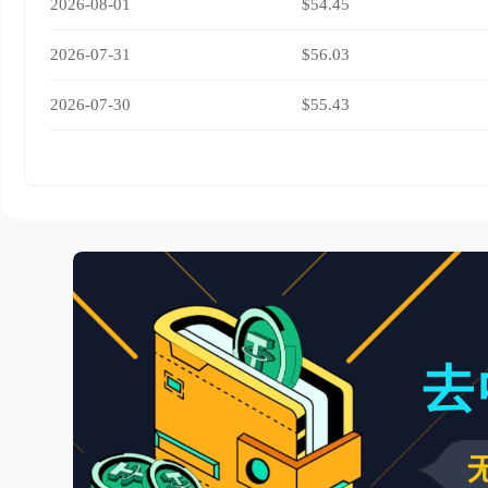
2026-08-01
$54.45
2026-07-31
$56.03
2026-07-30
$55.43