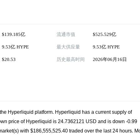
$139.185亿
流通市值
$525.529亿
9.53亿 HYPE
最大供应量
9.53亿 HYPE
$20.53
历史最高时间
2026年06月16日
he Hyperliquid platform. Hyperliquid has a current supply of
nown price of Hyperliquid is 24.7362121 USD and is down -0.99
ve market(s) with $186,555,525.40 traded over the last 24 hours. M