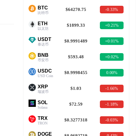
BTC
$64270.75
-0.33%
比特币
ETH
$1899.33
+0.21%
以太坊
USDT
$0.9991489
+0.01%
泰达币
BNB
$593.48
+0.02%
币安币
USDC
$0.9998455
0.00%
USD Coin
XRP
$1.03
-1.66%
瑞波币
SOL
$72.59
-1.18%
Solana
TRX
$0.3277318
-0.03%
TRON
DOGE
$0.0692719
-0.43%