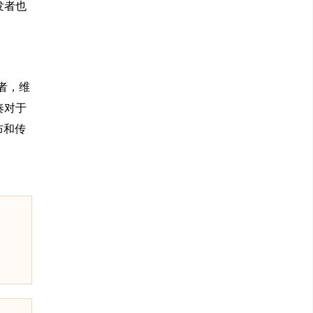
发者也
资者，维
奏对于
布和传