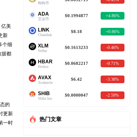
狗狗币
ADA
$0.1994877
+4.86%
艾达币
 亿美
LINK
$8.18
+0.86%
Chainlink
史新
等多个细
XLM
$0.1613233
-0.46%
Stellar
些数据都
HBAR
$0.0682217
-0.71%
Hedera
AVAX
$6.42
-3.38%
Avalanche
SHIB
$0.0000047
-2.59%
Shiba Inu
生态的
实时更新
热门文章
第一时