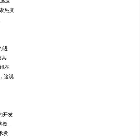
台迅速
搜索热度
。
的进
与其
资讯在
易，这说
的开发
载均衡，
术发