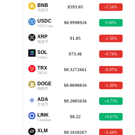
BNB
$593.05
-1.54%
币安币
USDC
$0.9998926
0.00%
USD Coin
XRP
$1.05
-1.56%
瑞波币
SOL
$73.46
-0.74%
Solana
TRX
$0.3272661
-0.07%
TRON
DOGE
$0.0690816
-1.26%
狗狗币
ADA
$0.2005636
+4.73%
艾达币
LINK
$8.22
+0.67%
Chainlink
XLM
$0.1618267
-3.44%