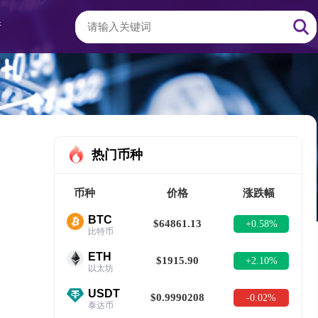
情
热门币种
币种
价格
涨跌幅
BTC
$64861.13
+0.58%
比特币
ETH
$1915.90
+2.10%
以太坊
USDT
$0.9990208
-0.02%
泰达币